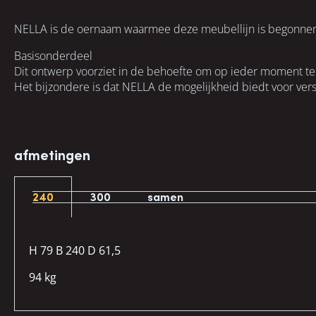
H 79 B
240/300
NELLA is de oernaam waarmee deze meubellijn is begonne
D 61,5
Basisonderdeel
Dit ontwerp voorziet in de behoefte om op ieder moment te
Het bijzondere is dat NELLA de mogelijkheid biedt voor versch
afmetingen
240
300
samen
H 79 B 240 D 61,5
94 kg