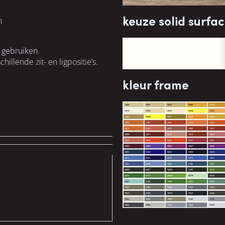
keuze solid surfa
n
 gebruiken.
illende zit- en ligpositie’s.
kleur frame