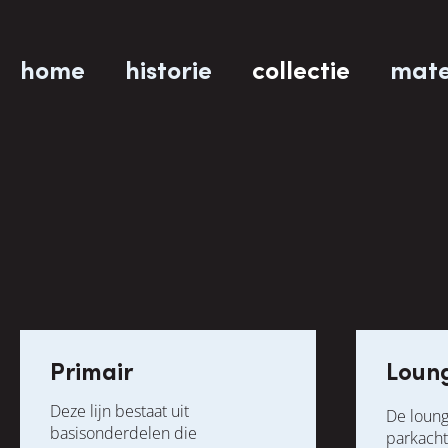
home
historie
collectie
mate
Primair
Loun
Deze lijn bestaat uit
De loung
basisonderdelen die
parkacht