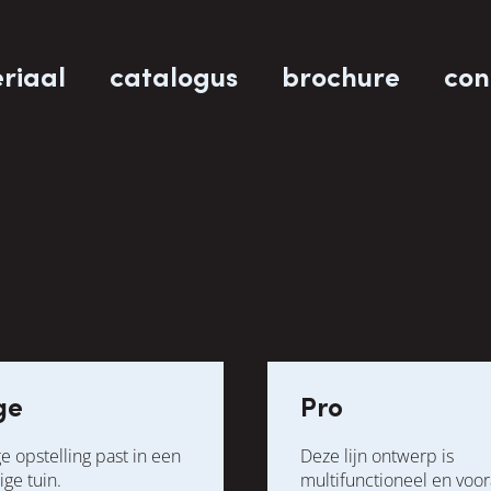
riaal
catalogus
brochure
con
ge
Pro
e opstelling past in een
Deze lijn ontwerp is
ige tuin.
multifunctioneel en voor