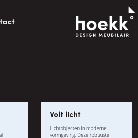
tact
Volt licht
Lichtobjecten in moderne
al
vormgeving. Deze robuuste