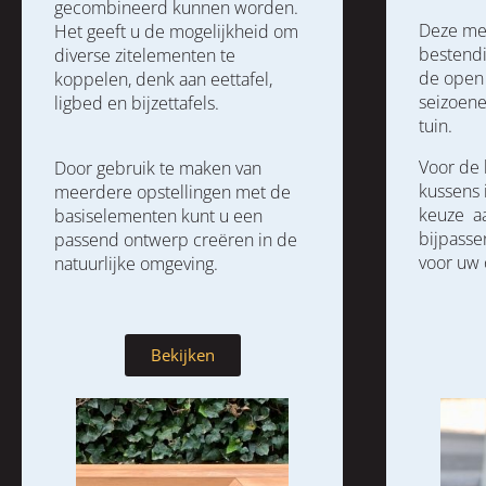
gecombineerd kunnen worden.
Deze meu
Het geeft u de mogelijkheid om
bestendi
diverse zitelementen te
de open 
koppelen, d
enk aan eettafel,
seizoene
ligbed en bijzettafels.
tuin.
Voor de 
Door gebruik te maken van
kussens 
meerdere opstellingen met de
keuze a
basiselementen kunt u een
bijpasse
passend ontwerp creëren in de
voor uw
natuurlijke omgeving.
Bekijken