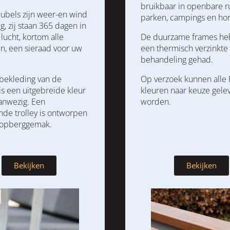
bruikbaar in openbare r
bels zijn weer-en wind
parken, campings en ho
g, zij staan 365 dagen in
lucht, kortom alle
De duurzame frames h
n, een sieraad voor uw
een thermisch verzinkte
behandeling gehad.
bekleding van de
Op verzoek kunnen alle
is een uitgebreide kleur
kleuren naar keuze gele
anwezig. Een
worden.
nde trolley is ontworpen
 opberggemak.
Bekijken
Bekijken