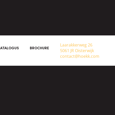
Laarakkerweg 26
ATALOGUS
BROCHURE
5061 JR Oisterwijk
contact@hoekk.com